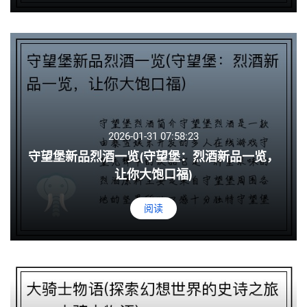
2026-01-31 07:58:23
守望堡新品烈酒一览(守望堡：烈酒新品一览，
让你大饱口福)
阅读