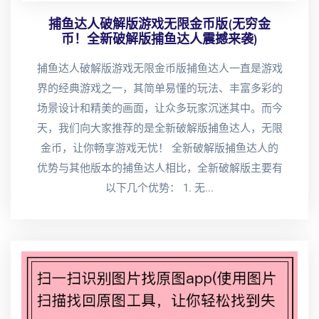
捕鱼达人破解版游戏无限金币版(无穷金
币！全新破解版捕鱼达人震撼来袭)
捕鱼达人破解版游戏无限金币版捕鱼达人一直是游戏
界的经典游戏之一，其简单易懂的玩法、丰富多彩的
场景设计和精美的画面，让众多玩家沉迷其中。而今
天，我们向大家推荐的是全新破解版捕鱼达人，无限
金币，让你畅享游戏无忧！ 全新破解版捕鱼达人的
优势与其他版本的捕鱼达人相比，全新破解版主要有
以下几个优势： 1. 无...