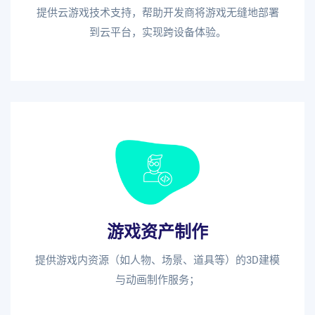
提供云游戏技术支持，帮助开发商将游戏无缝地部署
到云平台，实现跨设备体验。
游戏资产制作
提供游戏内资源（如人物、场景、道具等）的3D建模
与动画制作服务；