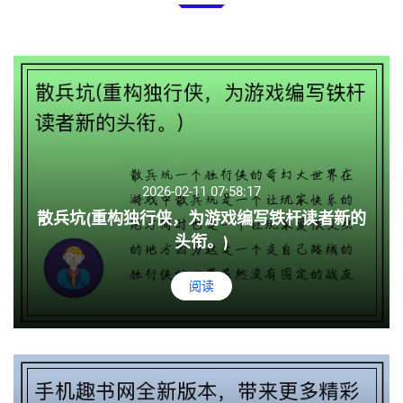
2026-02-11 07:58:17
散兵坑(重构独行侠，为游戏编写铁杆读者新的
头衔。)
阅读