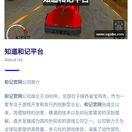
知道和记平台
About Us
和记官网
公司简介
和记官网
公司成立于2003年，总部位于陕西省宝鸡市。作为一
家专注于游戏开发和发行的创新型企业，
和记官网
自成立以
来，凭借独特的创意、精湛的技术以及对玩家需求的深刻理
解，逐步发展成为国内外知名的游戏公司之一。公司致力于为
全球玩家提供高质量、多元化的游戏体验，涵盖了动作冒险、