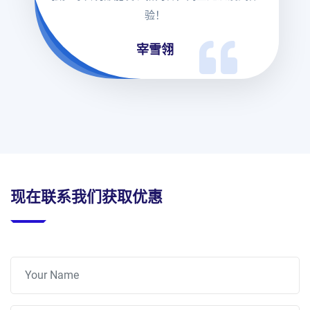
验！
宰雪翎
现在联系我们获取优惠