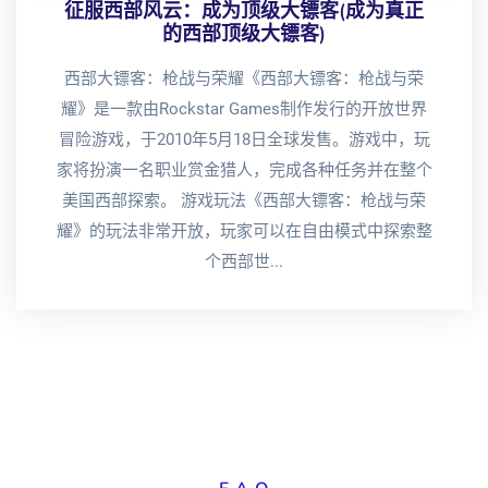
征服西部风云：成为顶级大镖客(成为真正
的西部顶级大镖客)
西部大镖客：枪战与荣耀《西部大镖客：枪战与荣
耀》是一款由Rockstar Games制作发行的开放世界
冒险游戏，于2010年5月18日全球发售。游戏中，玩
家将扮演一名职业赏金猎人，完成各种任务并在整个
美国西部探索。 游戏玩法《西部大镖客：枪战与荣
耀》的玩法非常开放，玩家可以在自由模式中探索整
个西部世...