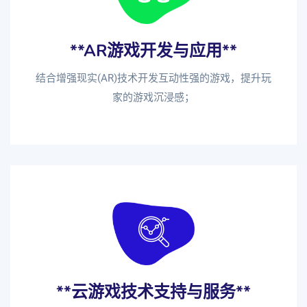
**AR游戏开发与应用**
结合增强现实(AR)技术开发互动性强的游戏，提升玩
家的游戏沉浸感；
**云游戏技术支持与服务**