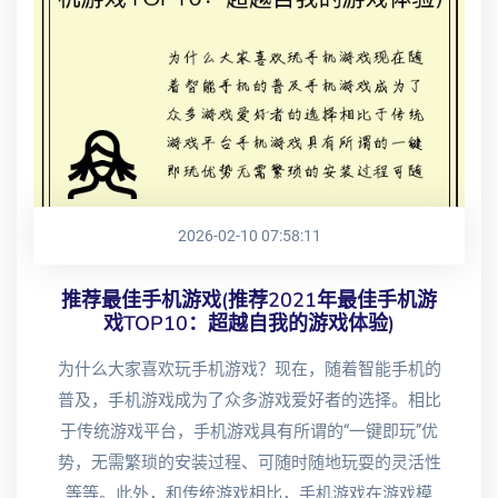
2026-02-10 07:58:11
推荐最佳手机游戏(推荐2021年最佳手机游
戏TOP10：超越自我的游戏体验)
为什么大家喜欢玩手机游戏？现在，随着智能手机的
普及，手机游戏成为了众多游戏爱好者的选择。相比
于传统游戏平台，手机游戏具有所谓的“一键即玩”优
势，无需繁琐的安装过程、可随时随地玩耍的灵活性
等等。此外，和传统游戏相比，手机游戏在游戏模