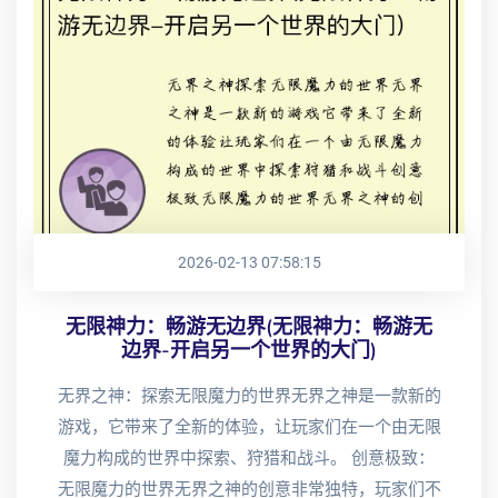
2026-02-13 07:58:15
无限神力：畅游无边界(无限神力：畅游无
边界-开启另一个世界的大门)
无界之神：探索无限魔力的世界无界之神是一款新的
游戏，它带来了全新的体验，让玩家们在一个由无限
魔力构成的世界中探索、狩猎和战斗。 创意极致：
无限魔力的世界无界之神的创意非常独特，玩家们不