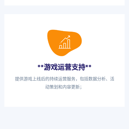
**游戏运营支持**
提供游戏上线后的持续运营服务，包括数据分析、活
动策划和内容更新；